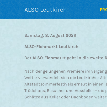
Zum
ALSO Leutkirch
Inhalt
PR
springen
Samstag, 8. August 202
6
ALSO-Flohmarkt Leutkirch
Der ALSO-Flohmarkt geht in die zweite 
Nach der gelungenen Premiere im vergang
Wetter verwandelt sich die Leutkircher A
Altstadtsommerfestivals erneut in einen l
Trödelfans, Besucher und Aussteller – die 
Schätze aus Keller oder Dachboden weite