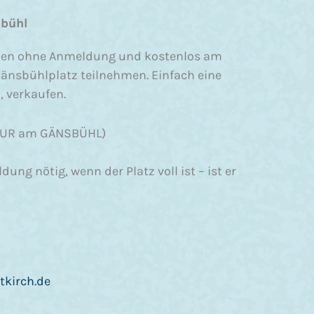
sbühl
nnen ohne Anmeldung und kostenlos am
änsbühlplatz teilnehmen. Einfach eine
, verkaufen.
(NUR am GÄNSBÜHL)
ung nötig, wenn der Platz voll ist – ist er
tkirch.de