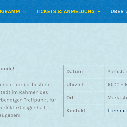
OGRAMM
TICKETS & ANMELDUNG
ÜBER 
Runde!
Datum
Samstag
enen Jahr bei bestem
Uhrzeit
10:00 – 
ltstadt im Rahmen des
Ort
Marktst
ebendigen Treffpunkt für
perfekte Gelegenheit,
Kontakt
flohmar
rzugeben!