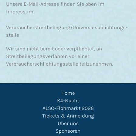
Unsere E-Mail-Adresse finden Sie oben im
Impressum.
Verbraucher­streit­beilegung/Universal­schlichtungs­
stelle
Wir sind nicht bereit oder verpflichtet, an
Streitbeilegungsverfahren vor einer
Verbraucherschlichtungsstelle teilzunehmen.
Home
K4-Nacht
ALSO-Flohmarkt 2026
Tickets & Anmeldung
Über uns
Sponsoren